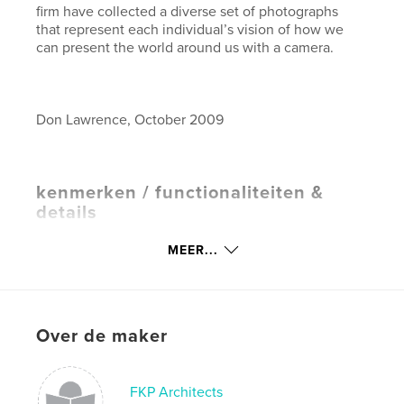
firm have collected a diverse set of photographs
that represent each individual’s vision of how we
can present the world around us with a camera.
Don Lawrence, October 2009
kenmerken / functionaliteiten &
details
Hoofdcategorie:
Kunst & Fotografie
MEER...
Projectoptie:
Standaard liggend, 25×20 cm
Aantal pagina's:
206
Datum publiceren:
dec 08, 2009
Over de maker
Trefwoorden
,
,
,
,
Photographs
People
Places
Thnigs
FKP Architects
Archtecture