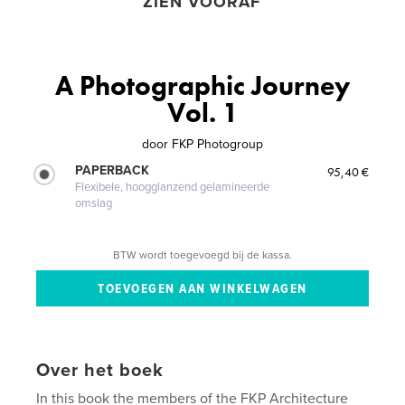
ZIEN VOORAF
A Photographic Journey
Vol. 1
door
FKP Photogroup
PAPERBACK
95,40 €
Flexibele, hoogglanzend gelamineerde
omslag
BTW wordt toegevoegd bij de kassa.
Over het boek
In this book the members of the FKP Architecture