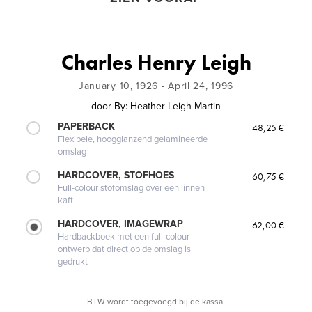
Charles Henry Leigh
January 10, 1926 - April 24, 1996
door
By: Heather Leigh-Martin
PAPERBACK
48,25 €
Flexibele, hoogglanzend gelamineerde
omslag
HARDCOVER, STOFHOES
60,75 €
Full-colour stofomslag over een linnen
kaft
HARDCOVER, IMAGEWRAP
62,00 €
Hardbackboek met een full-colour
ontwerp dat direct op de omslag is
gedrukt
BTW wordt toegevoegd bij de kassa.