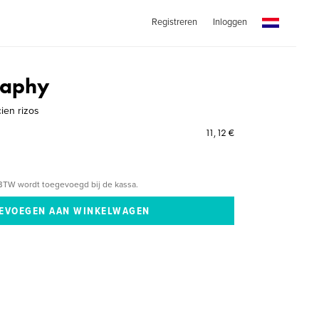
Registreren
Inloggen
raphy
cien rizos
11,12 €
BTW wordt toegevoegd bij de kassa.