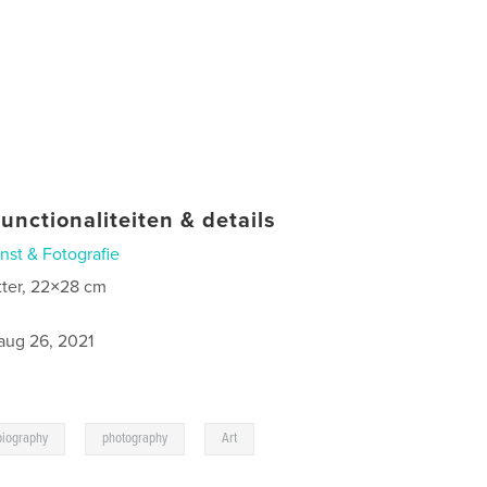
unctionaliteiten & details
nst & Fotografie
tter, 22×28 cm
aug 26, 2021
,
,
biography
photography
Art