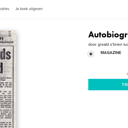
caties
Je boek uitgeven
Autobiog
door
greald o'brien lu
MAGAZINE