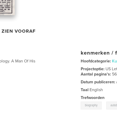
ZIEN VOORAF
kenmerken / f
hology. A Man Of His
Hoofdcategorie:
Ku
Projectoptie:
US Le
Aantal pagina's:
56
Datum publiceren:
Taal
English
Trefwoorden
,
biography
auto