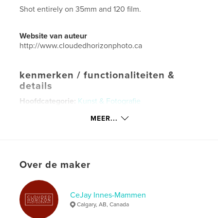
Shot entirely on 35mm and 120 film.
Website van auteur
http://www.cloudedhorizonphoto.ca
kenmerken / functionaliteiten &
details
Hoofdcategorie:
Kunst & Fotografie
Aanvullende categorieën
Canada
,
MEER...
Salontafelboeken
Projectoptie:
Standaard liggend, 25×20 cm
Aantal pagina's:
20
Over de maker
Datum publiceren:
nov 05, 2021
Taal
English
Trefwoorden
CeJay Innes-Mammen
Calgary, AB, Canada
,
,
,
,
120
35mm
alberta
film photography