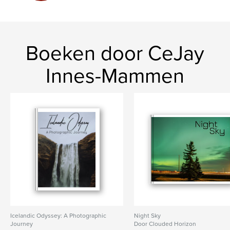
photo book
Boeken door CeJay
Innes-Mammen
Icelandic Odyssey: A Photographic
Night Sky
Journey
Door Clouded Horizon