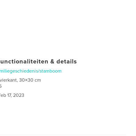
unctionaliteiten & details
miliegeschiedenis/stamboom
 vierkant, 30×30 cm
6
feb 17, 2023