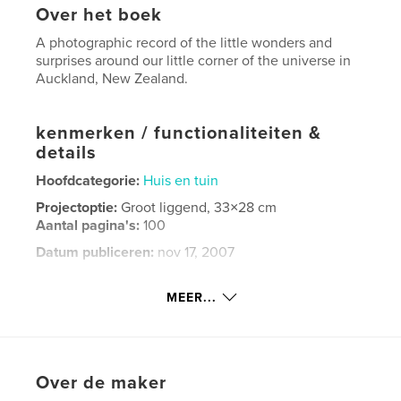
Over het boek
A photographic record of the little wonders and
surprises around our little corner of the universe in
Auckland, New Zealand.
kenmerken / functionaliteiten &
details
Hoofdcategorie:
Huis en tuin
Projectoptie:
Groot liggend, 33×28 cm
Aantal pagina's:
100
Datum publiceren:
nov 17, 2007
Trefwoorden
MEER...
,
,
,
home garden
new zealand
japanese anemone
tree weta
Over de maker
,
cherry blossom
,
bird of paradise
,
sun flower
,