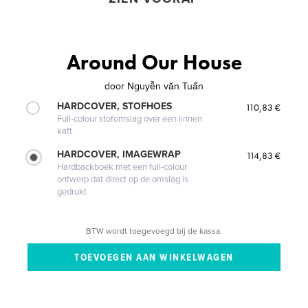
Around Our House
door
Nguyễn văn Tuấn
HARDCOVER, STOFHOES
110,83 €
Full-colour stofomslag over een linnen
kaft
HARDCOVER, IMAGEWRAP
114,83 €
Hardbackboek met een full-colour
ontwerp dat direct op de omslag is
gedrukt
BTW wordt toegevoegd bij de kassa.