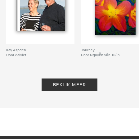
Kay Aspden
Journey
Door daiviet
Door Nguyễn văn Tuấn
BEKIJK MEER