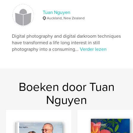
wisteria
,
amaryllis
,
auckland
,
iris
,
Tuan Nguyen
orchid
,
dahlia
,
rose
,
tui
,
Auckland, New Zealand
camelia
,
magnolia
,
clematis
,
vireya
,
Digital photography and digital darkroom techniques
kowhai
have transformed a life long interest in still
photography into a consuming...
Verder lezen
Boeken door Tuan
Nguyen