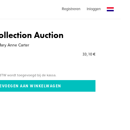
Registreren
Inloggen
llection Auction
ary Anne Carter
33,10 €
BTW wordt toegevoegd bij de kassa.