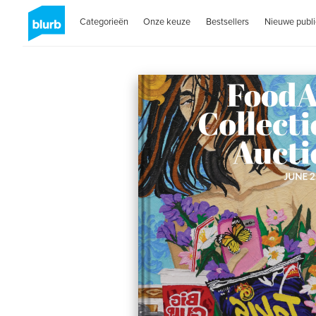
Categorieën
Onze keuze
Bestsellers
Nieuwe publi