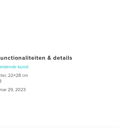
unctionaliteiten & details
eldende kunst
tter, 22×28 cm
8
mar 29, 2023