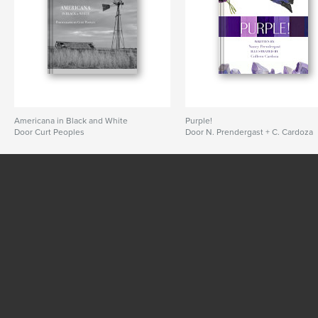
Americana in Black and White
Purple!
Door Curt Peoples
Door N. Prendergast + C. Cardoza
BEKIJK MEER