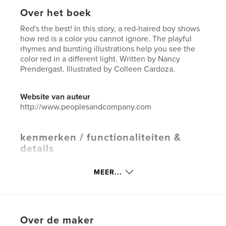
Over het boek
Red's the best! In this story, a red-haired boy shows
how red is a color you cannot ignore. The playful
rhymes and bursting illustrations help you see the
color red in a different light. Written by Nancy
Prendergast. Illustrated by Colleen Cardoza.
Website van auteur
http://www.peoplesandcompany.com
kenmerken / functionaliteiten &
details
Hoofdcategorie:
Kinderboeken
MEER...
Aanvullende categorieën
Poëzie
,
Opleiding
Projectoptie:
Klein vierkant, 18×18 cm
Aantal pagina's:
20
Over de maker
ISBN