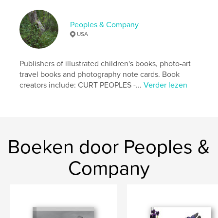
Hardcover, ImageWrap: 9798987765173
Datum publiceren:
nov 16, 2023
Peoples & Company
Taal
English
USA
Trefwoorden
,
,
,
,
gift
learning
poems stories
red
Publishers of illustrated children's books, photo-art
travel books and photography note cards. Book
colors
creators include: CURT PEOPLES -...
Verder lezen
Boeken door Peoples &
Company