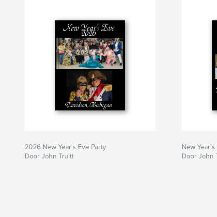
2026 New Year's Eve Party
New Year's
Door John Truitt
Door John T