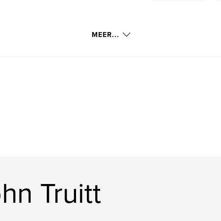
MEER...
n Truitt