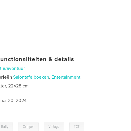
unctionaliteiten & details
tie/avontuur
orieën
Salontafelboeken
,
Entertainment
tter, 22×28 cm
mar 20, 2024
,
,
,
Rally
Camper
Vintage
TCT