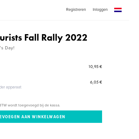
Registreren
Inloggen
urists Fall Rally 2022
's Day!
10,95 €
6,05 €
eder apparaat
BTW wordt toegevoegd bij de kassa.