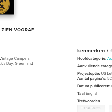
ZIEN VOORAF
kenmerken / f
 Vintage Campers.
Hoofdcategorie:
Ac
ick's Day. Green and
Aanvullende categ
Projectoptie:
US Le
Aantal pagina's:
52
Datum publiceren:
Taal
English
Trefwoorden
,
Tin Can Tourists