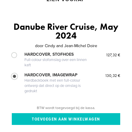
Danube River Cruise, May
2024
door
Cindy and Jean-Michel Doire
HARDCOVER, STOFHOES
127,32 €
Full-colour stofomslag over een linnen
kaft
HARDCOVER, IMAGEWRAP
130,32 €
Hardbackboek met een full-colour
ontwerp dat direct op de omslag is
gedrukt
BTW wordt toegevoegd bij de kassa.