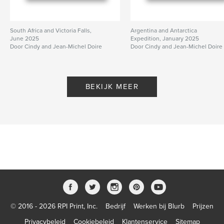
South Africa and Victoria Falls,
Argentina and Antarctica
June 2025
Expedition, January 2025
Door Cindy and Jean-Michel Doire
Door Cindy and Jean-Michel Doire
BEKIJK MEER
© 2016 - 2026 RPI Print, Inc.
Bedrijf
Werken bij Blurb
Prijzen
Privacybeleid
Cookiebeleid
Klantenservice
Sitemap