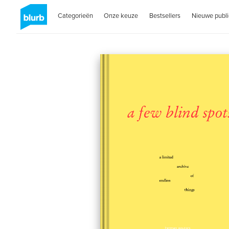
Categorieën
Onze keuze
Bestsellers
Nieuwe publi