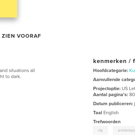
ZIEN VOORAF
kenmerken / f
nd situations all
Hoofdcategorie:
Ku
ht to dark.
Aanvullende categ
Projectoptie:
US Le
Aantal pagina's:
8
Datum publiceren:
Taal
English
Trefwoorden
,
city
architectur