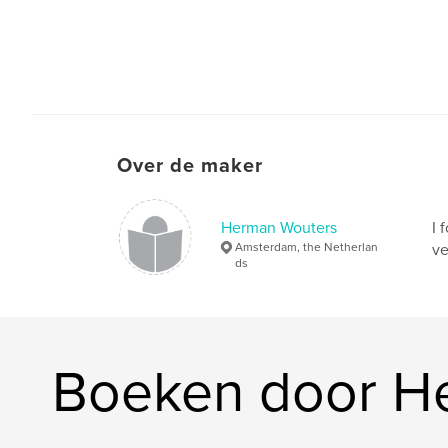
Over de maker
Herman Wouters
I 
Amsterdam, the Netherlan
ve
ds
Boeken door H