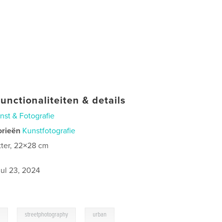
unctionaliteiten & details
nst & Fotografie
orieën
Kunstfotografie
tter, 22×28 cm
0
jul 23, 2024
,
,
e
streetphotography
urban