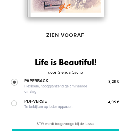
ZIEN VOORAF
Life is Beautiful!
door
Glenda Cacho
PAPERBACK
8,28 €
Flexibele, hoogglanzend gelamineerde
omslag
PDF-VERSIE
4,05 €
Te bekijken op ieder apparaat
BTW wordt toegevoegd bij de kassa.