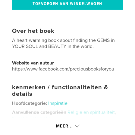
Over het boek
A heart-warming book about finding the GEMS in
YOUR SOUL and BEAUTY in the world.
Website van auteur
https://www.facebook.com/preciousbooksforyou
kenmerken / functionaliteiten &
details
Hoofdcategorie:
Inspiratie
Aanvullende categorieën
Religie en spiritualiteit
,
Kunst & Fotografie
MEER...
Projectoptie:
15×23 cm
Aantal pagina's:
72