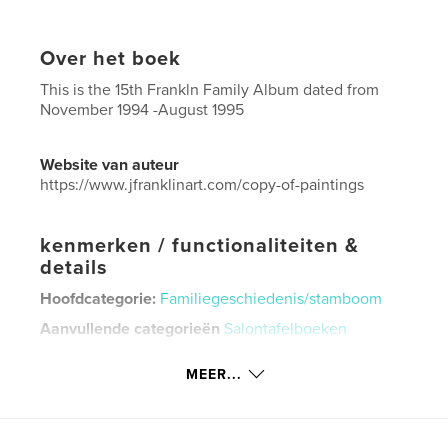
Over het boek
This is the 15th Frankln Family Album dated from
November 1994 -August 1995
Website van auteur
https://www.jfranklinart.com/copy-of-paintings
kenmerken / functionaliteiten &
details
Hoofdcategorie:
Familiegeschiedenis/stamboom
Aanvullende categorieën
Salontafelboeken
Projectoptie:
US Letter, 22×28 cm
MEER...
Aantal pagina's:
88
Datum publiceren:
sep 10, 2024
Taal
English