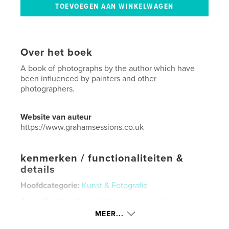
Over het boek
A book of photographs by the author which have
been influenced by painters and other
photographers.
Website van auteur
https://www.grahamsessions.co.uk
kenmerken / functionaliteiten &
details
Hoofdcategorie:
Kunst & Fotografie
Aanvullende categorieën
Kunstfotografie
MEER...
Projectoptie:
20×25 cm
Aantal pagina's:
24