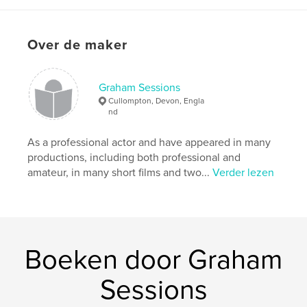
ISBN
Paperback: 9798347472376
Over de maker
Datum publiceren:
jan 24, 2025
Taal
English
Graham Sessions
Trefwoorden
Cullompton, Devon, Engla
,
,
Art
Influences
nd
Photography
As a professional actor and have appeared in many
productions, including both professional and
amateur, in many short films and two...
Verder lezen
Boeken door Graham
Sessions