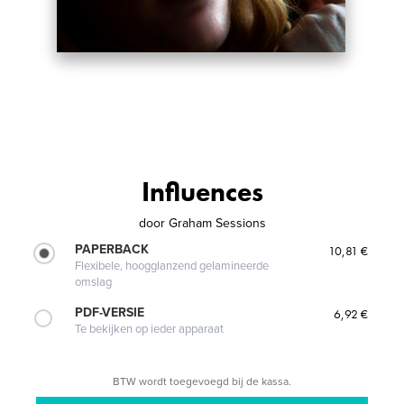
Influences
door
Graham Sessions
PAPERBACK
10,81 €
Flexibele, hoogglanzend gelamineerde
omslag
PDF-VERSIE
6,92 €
Te bekijken op ieder apparaat
BTW wordt toegevoegd bij de kassa.