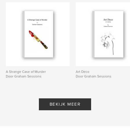
A Strange Case of Murder
Art Deco
Door Graham Sessions
Door Graham Sessions
BEKIJK MEER