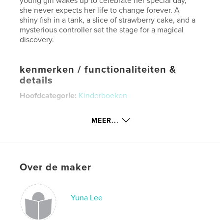
young girl wakes up to celebrate her special day,
she never expects her life to change forever. A
shiny fish in a tank, a slice of strawberry cake, and a
mysterious controller set the stage for a magical
discovery.
kenmerken / functionaliteiten &
details
Hoofdcategorie:
Kinderboeken
Aanvullende categorieën
Stripboek
,
Baby
MEER...
Projectoptie:
Standaard staand, 20×25 cm
Aantal pagina's:
20
ISBN
Hardcover, ImageWrap: 9798349865466
Over de maker
Datum publiceren:
mei 24, 2025
Taal
English
Yuna Lee
Trefwoorden
,
fish
Robot