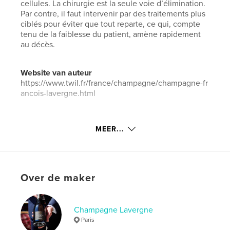
cellules. La chirurgie est la seule voie d’élimination.
Par contre, il faut intervenir par des traitements plus
ciblés pour éviter que tout reparte, ce qui, compte
tenu de la faiblesse du patient, amène rapidement
au décès.
Website van auteur
https://www.twil.fr/france/champagne/champagne-fr
ancois-lavergne.html
kenmerken / functionaliteiten &
MEER...
details
Hoofdcategorie:
Gezondheid & welzijn
Aanvullende categorieën
Ouderschap en gezin
,
Over de maker
Koken
Projectoptie:
13×20 cm
Aantal pagina's:
24
Champagne Lavergne
Datum publiceren:
jul 29, 2025
Paris