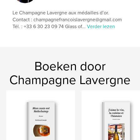
Taal
French
Trefwoorden
Le Champagne Lavergne aux médailles d’or.
Contact : champagnefrancoislavergne@gmail.com
,
,
,
,
Cancer
Soignant
Hôpital
Famille
Tél. : +33 6 30 23 09 74 Glass of...
Verder lezen
,
Cuisine
Santé
Boeken door
Champagne Lavergne