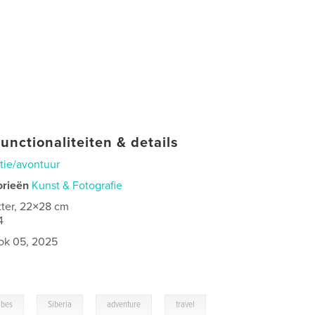
unctionaliteiten & details
tie/avontuur
orieën
Kunst & Fotografie
tter, 22×28 cm
4
ok 05, 2025
,
,
,
ibes
Siberia
adventure
travel