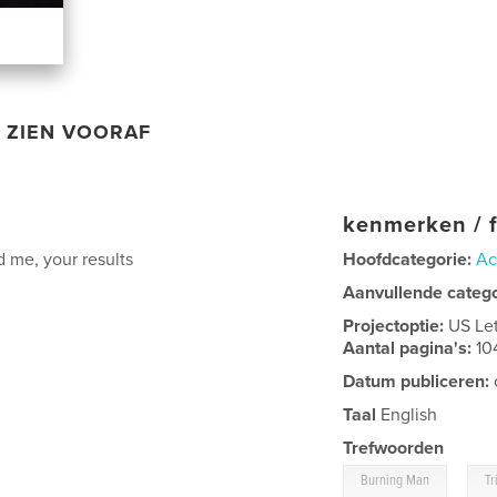
ZIEN VOORAF
kenmerken / f
d me, your results
Hoofdcategorie:
Ac
Aanvullende categ
Projectoptie:
US Le
Aantal pagina's:
10
Datum publiceren:
Taal
English
Trefwoorden
,
Burning Man
Tr