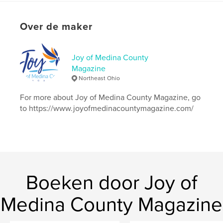
Projectoptie:
US Letter, 22×28 cm
Aantal pagina's:
28
Over de maker
Datum publiceren:
ok 13, 2025
Taal
English
Joy of Medina County
Trefwoorden
Magazine
Northeast Ohio
,
,
,
,
AI
patents
dogpound
joy
For more about Joy of Medina County Magazine, go
,
peachcobbler
Love
to https://www.joyofmedinacountymagazine.com/
Boeken door Joy of
Medina County Magazine