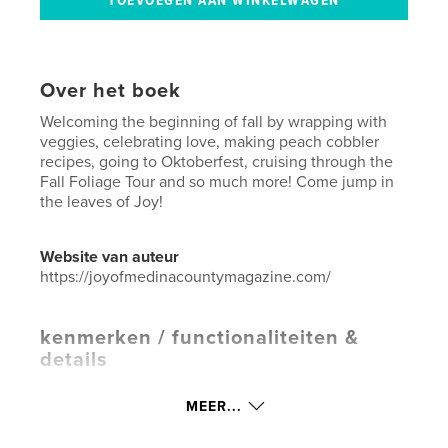
Over het boek
Welcoming the beginning of fall by wrapping with
veggies, celebrating love, making peach cobbler
recipes, going to Oktoberfest, cruising through the
Fall Foliage Tour and so much more! Come jump in
the leaves of Joy!
Website van auteur
https://joyofmedinacountymagazine.com/
kenmerken / functionaliteiten &
details
Hoofdcategorie:
Huis en tuin
MEER...
Aanvullende categorieën
Business & economie
,
Entertainment