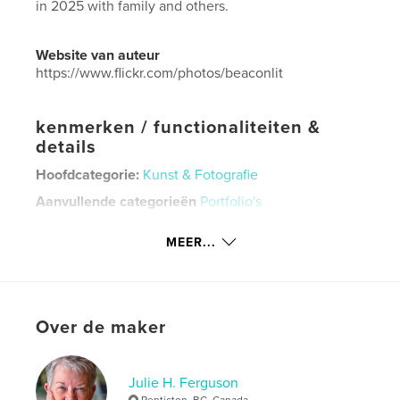
in 2025 with family and others.
Website van auteur
https://www.flickr.com/photos/beaconlit
kenmerken / functionaliteiten &
details
Hoofdcategorie:
Kunst & Fotografie
Aanvullende categorieën
Portfolio's
Projectoptie:
Standaard liggend, 25×20 cm
MEER...
Aantal pagina's:
68
ISBN
Paperback: 9781928084396
Datum publiceren:
dec 30, 2025
Over de maker
Taal
English
Trefwoorden
Julie H. Ferguson
,
,
,
photoshoots
best images
collection
Penticton, BC, Canada