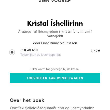
ZIEN VOORAF
Kristal Íshellirinn
Áratugur af ljósmyndum í Kristal Íshellinum í
Vatnajökli
door
Einar Rúnar Sigurðsson
PDF-VERSIE
3,49 €
Te bekijken op ieder apparaat
BTW wordt toegevoegd bij de kassa.
Over het boek
Öræfíski fjallaleiðsögumaðurinn og ljósmyndarinn