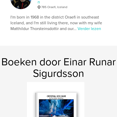
n
Projectoptie:
Standaard liggend, 25×20 cm
785 Oraefi, Iceland
Aantal pagina's:
58
ISBN
I'm born in 1968 in the district Oraefi in southeast
Hardcover, ImageWrap: 9798261091356
Iceland, and I'm still living there, now with my wife
Matthildur Thorsteinsdottir and our...
Verder lezen
Datum publiceren:
jan 31, 2026
Taal
Icelandic
Trefwoorden
,
,
,
íshellir
íshellar
einarrphotography
Boeken door Einar Runar
einarr
Sigurdsson