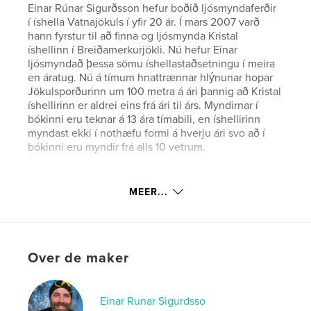
Einar Rúnar Sigurðsson hefur boðið ljósmyndaferðir
í íshella Vatnajökuls í yfir 20 ár. Í mars 2007 varð
hann fyrstur til að finna og ljósmynda Kristal
íshellinn í Breiðamerkurjökli. Nú hefur Einar
ljósmyndað þessa sömu íshellastaðsetningu í meira
en áratug. Nú á tímum hnattrænnar hlýnunar hopar
Jökulsporðurinn um 100 metra á ári þannig að Kristal
íshellirinn er aldrei eins frá ári til árs. Myndirnar í
bókinni eru teknar á 13 ára tímabili, en íshellirinn
myndast ekki í nothæfu formi á hverju ári svo að í
bókinni eru myndir frá alls 10 vetrum.
Website van auteur
MEER...
http://www.einarr.is
kenmerken / functionaliteiten &
details
Over de maker
Hoofdcategorie:
Kunst & Fotografie
Aanvullende categorieën
IJsland
,
Salontafelboeken
Einar Runar Sigurdsso