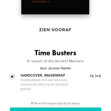
ZIEN VOORAF
Time Busters
In search of the Ancient Mariners
door
Jerome Hamlin
HARDCOVER, IMAGEWRAP
58,34 €
Hardbackboek met een full-colour
ontwerp dat direct op de omslag is
gedrukt
BTW wordt toegevoegd bij de kassa.