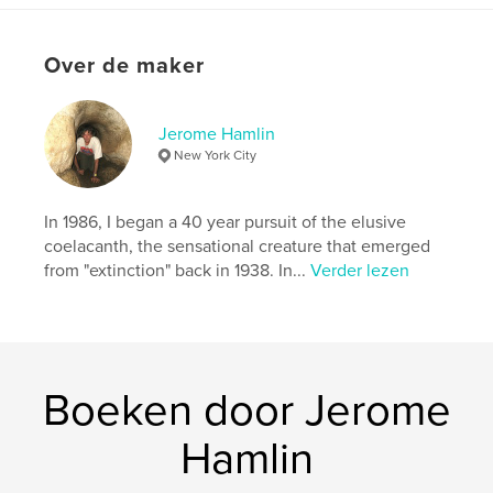
Aantal pagina's:
258
ISBN
Over de maker
Hardcover, ImageWrap: 9798240697937
Datum publiceren:
mar 14, 2026
Taal
English
Jerome Hamlin
New York City
Trefwoorden
,
,
,
travel
coelacanths
dinofish
In 1986, I began a 40 year pursuit of the elusive
marine science
coelacanth, the sensational creature that emerged
from "extinction" back in 1938. In...
Verder lezen
Boeken door Jerome
Hamlin