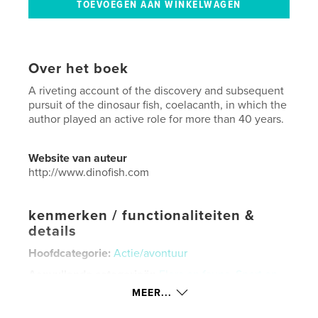
Over het boek
A riveting account of the discovery and subsequent
pursuit of the dinosaur fish, coelacanth, in which the
author played an active role for more than 40 years.
Website van auteur
http://www.dinofish.com
kenmerken / functionaliteiten &
details
Hoofdcategorie:
Actie/avontuur
Aanvullende categorieën
Flora en fauna
,
Sport en
avontuur
MEER...
Projectoptie:
15×23 cm