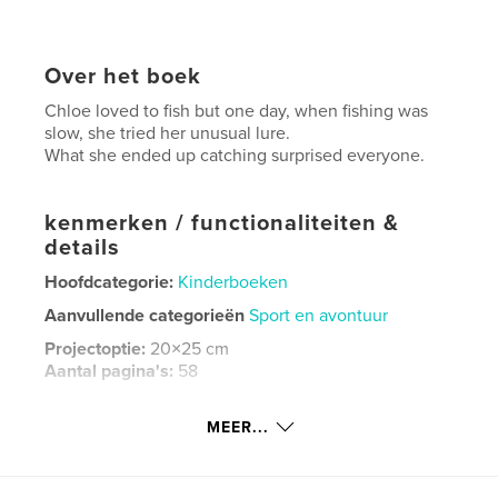
Over het boek
Chloe loved to fish but one day, when fishing was
slow, she tried her unusual lure.
What she ended up catching surprised everyone.
kenmerken / functionaliteiten &
details
Hoofdcategorie:
Kinderboeken
Aanvullende categorieën
Sport en avontuur
Projectoptie:
20×25 cm
Aantal pagina's:
58
ISBN
Hardcover, ImageWrap: 9798240689833
MEER...
Datum publiceren:
mar 19, 2026
Taal
English