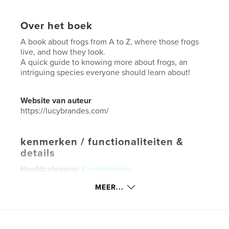
Over het boek
A book about frogs from A to Z, where those frogs
live, and how they look.
A quick guide to knowing more about frogs, an
intriguing species everyone should learn about!
Website van auteur
https://lucybrandes.com/
kenmerken / functionaliteiten &
details
Hoofdcategorie:
Kinderboeken
Aanvullende categorieën
Opleiding
MEER...
Projectoptie:
15×23 cm
Aantal pagina's:
30
ISBN