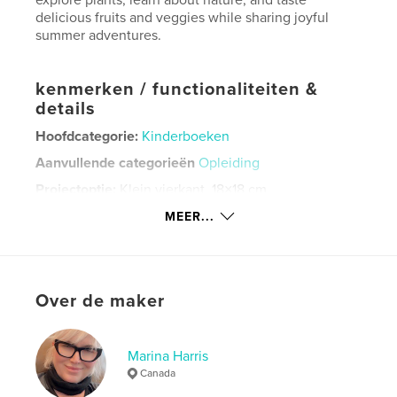
delicious fruits and veggies while sharing joyful
summer adventures.
kenmerken / functionaliteiten &
details
Hoofdcategorie:
Kinderboeken
Aanvullende categorieën
Opleiding
Projectoptie:
Klein vierkant, 18×18 cm
Aantal pagina's:
22
MEER...
ISBN
Paperback: 9798240581779
Datum publiceren:
apr 29, 2026
Over de maker
Taal
English
Trefwoorden
,
Marina Harris
,
,
,
love
friendship
fruits
veggies
Canada
,
cat
mouse