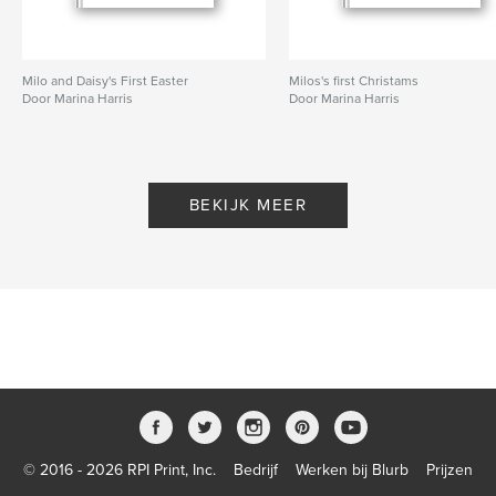
Milo and Daisy's First Easter
Milos's first Christams
Door Marina Harris
Door Marina Harris
BEKIJK MEER
© 2016 - 2026 RPI Print, Inc.
Bedrijf
Werken bij Blurb
Prijzen