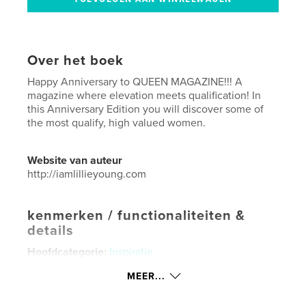
Over het boek
Happy Anniversary to QUEEN MAGAZINE!!! A
magazine where elevation meets qualification! In
this Anniversary Edition you will discover some of
the most qualify, high valued women.
Website van auteur
http://iamlillieyoung.com
kenmerken / functionaliteiten &
details
Hoofdcategorie:
Inspiratie
Aanvullende categorieën
Biografieën en memoires
,
MEER...
Opleiding