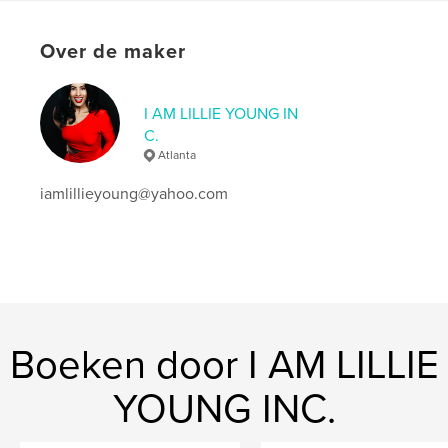
Projectoptie:
US Letter, 22×28 cm
Aantal pagina's:
32
Over de maker
Datum publiceren:
mei 02, 2026
Taal
English
Trefwoorden
I AM LILLIE YOUNG IN
C.
,
,
,
,
doctors
politics
faith
fashion
Atlanta
,
beauty
queen
iamlillieyoung@yahoo.com
Boeken door I AM LILLIE
YOUNG INC.