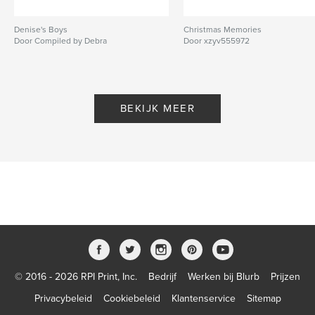
Denise's Boys
Christmas Memories
Door Compiled by Debra
Door xzyv555972
BEKIJK MEER
© 2016 - 2026 RPI Print, Inc.
Bedrijf
Werken bij Blurb
Prijzen
Privacybeleid
Cookiebeleid
Klantenservice
Sitemap