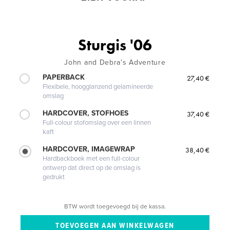
Sturgis '06
John and Debra's Adventure
PAPERBACK
27,40 €
Flexibele, hoogglanzend gelamineerde
omslag
HARDCOVER, STOFHOES
37,40 €
Full-colour stofomslag over een linnen
kaft
HARDCOVER, IMAGEWRAP
38,40 €
Hardbackboek met een full-colour
ontwerp dat direct op de omslag is
gedrukt
BTW wordt toegevoegd bij de kassa.