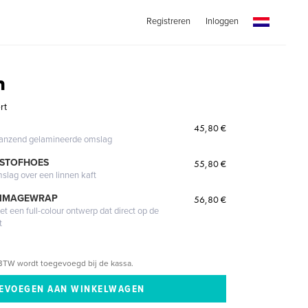
Registreren
Inloggen
n
rt
45,80 €
glanzend gelamineerde omslag
 STOFHOES
55,80 €
mslag over een linnen kaft
 IMAGEWRAP
56,80 €
 een full-colour ontwerp dat direct op de
t
BTW wordt toegevoegd bij de kassa.