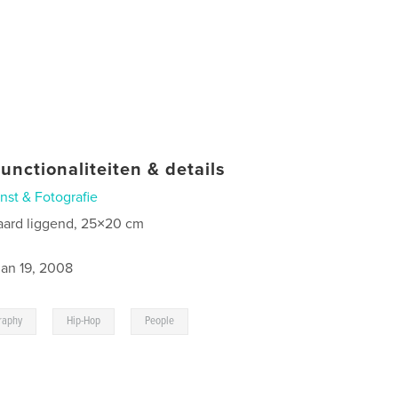
unctionaliteiten & details
nst & Fotografie
aard liggend, 25×20 cm
jan 19, 2008
,
,
raphy
Hip-Hop
People