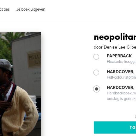
caties
Je boek uitgeven
neopolita
door
Denise Lee Gilbe
PAPERBACK
Flexibele, hoog
HARDCOVER,
Full-colour stofo
HARDCOVER,
Hardbackboek met
omslag is gedruk