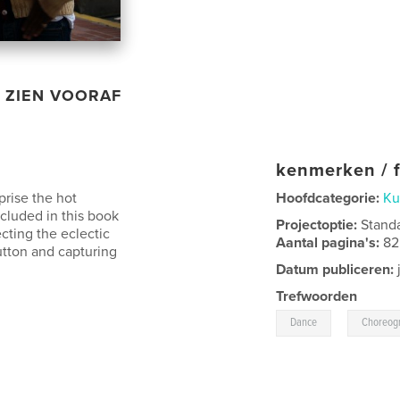
ZIEN VOORAF
kenmerken / f
rise the hot
Hoofdcategorie:
Ku
cluded in this book
Projectoptie:
Stand
ecting the eclectic
Aantal pagina's:
82
utton and capturing
Datum publiceren:
Trefwoorden
,
Dance
Choreog