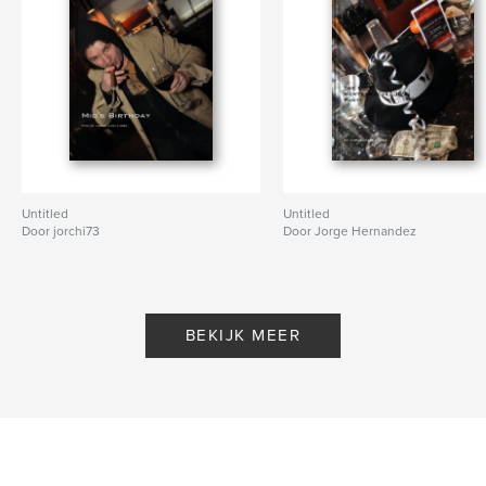
Untitled
Untitled
Door jorchi73
Door Jorge Hernandez
BEKIJK MEER