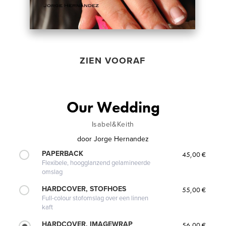
ZIEN VOORAF
Our Wedding
Isabel&Keith
door
Jorge Hernandez
PAPERBACK
45,00 €
Flexibele, hoogglanzend gelamineerde
omslag
HARDCOVER, STOFHOES
55,00 €
Full-colour stofomslag over een linnen
kaft
HARDCOVER, IMAGEWRAP
56,00 €