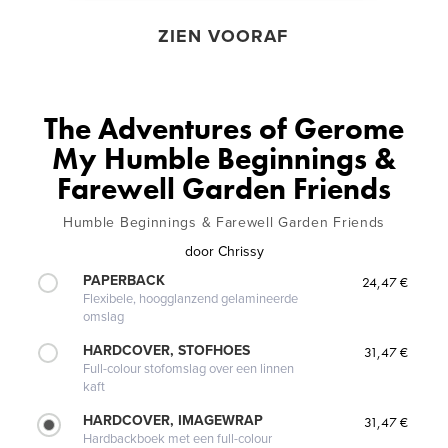
ZIEN VOORAF
The Adventures of Gerome
My Humble Beginnings &
Farewell Garden Friends
Humble Beginnings & Farewell Garden Friends
door
Chrissy
PAPERBACK
24,47 €
Flexibele, hoogglanzend gelamineerde
omslag
HARDCOVER, STOFHOES
31,47 €
Full-colour stofomslag over een linnen
kaft
HARDCOVER, IMAGEWRAP
31,47 €
Hardbackboek met een full-colour