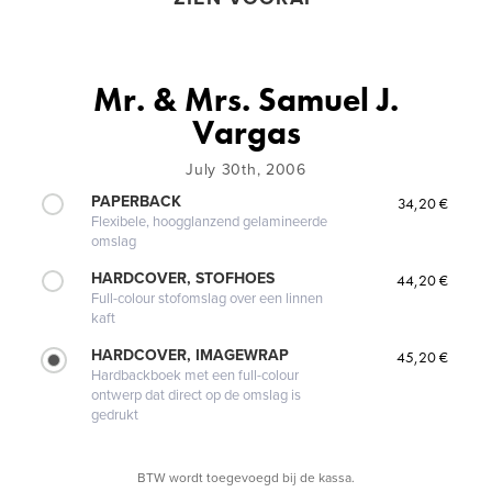
Mr. & Mrs. Samuel J.
Vargas
July 30th, 2006
PAPERBACK
34,20 €
Flexibele, hoogglanzend gelamineerde
omslag
HARDCOVER, STOFHOES
44,20 €
Full-colour stofomslag over een linnen
kaft
HARDCOVER, IMAGEWRAP
45,20 €
Hardbackboek met een full-colour
ontwerp dat direct op de omslag is
gedrukt
BTW wordt toegevoegd bij de kassa.