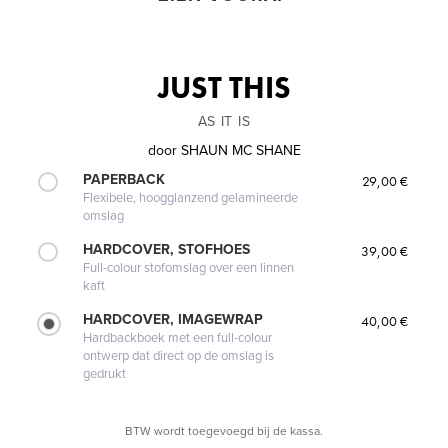
JUST THIS
AS IT IS
door
SHAUN MC SHANE
PAPERBACK
29,00 €
Flexibele, hoogglanzend gelamineerde
omslag
HARDCOVER, STOFHOES
39,00 €
Full-colour stofomslag over een linnen
kaft
HARDCOVER, IMAGEWRAP
40,00 €
Hardbackboek met een full-colour
ontwerp dat direct op de omslag is
gedrukt
BTW wordt toegevoegd bij de kassa.