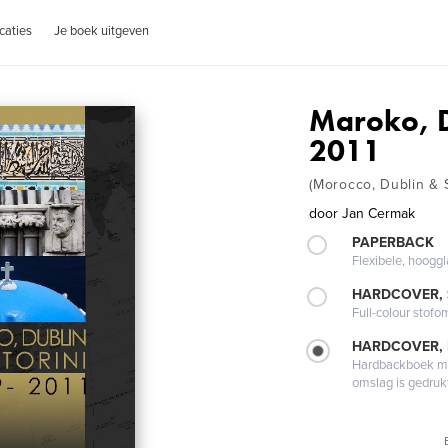
caties
Je boek uitgeven
Maroko, D
2011
(Morocco, Dublin & S
door
Jan Cermak
PAPERBACK
Flexibele, hoog
HARDCOVER,
Full-colour stofo
HARDCOVER,
Hardbackboek met
omslag is gedruk