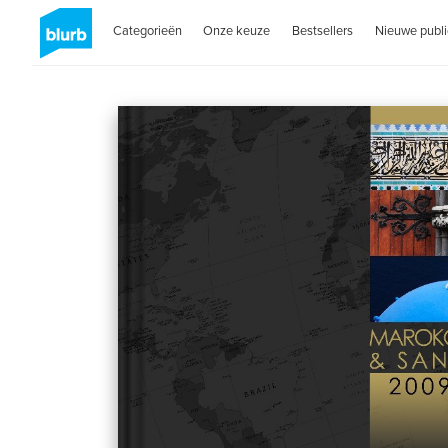
Categorieën
Onze keuze
Bestsellers
Nieuwe publi