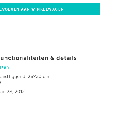
unctionaliteiten & details
izen
aard liggend, 25×20 cm
2
jan 28, 2012