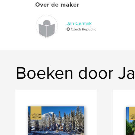
Over de maker
Jan Cermak
Czech Republic
Boeken door J