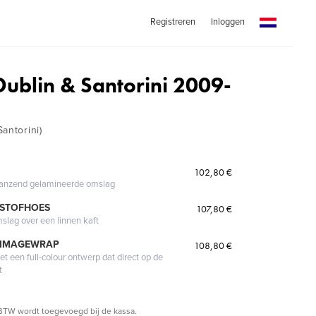
Registreren
Inloggen
ublin & Santorini 2009-
antorini)
102,80 €
glanzend gelamineerde omslag
 STOFHOES
107,80 €
mslag over een linnen kaft
 IMAGEWRAP
108,80 €
 een full-colour ontwerp dat direct op de
t
BTW wordt toegevoegd bij de kassa.