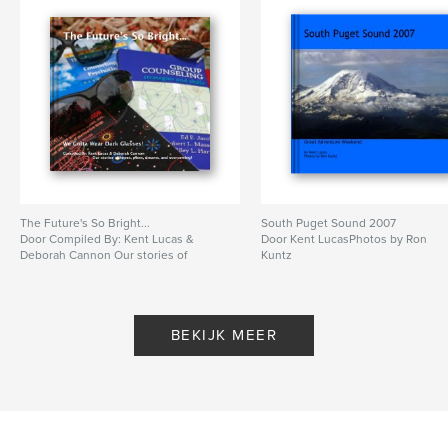
The Future's So Bright...
South Puget Sound 2007
Door Compiled By: Kent Lucas &
Door Kent LucasPhotos by Ron
Deborah Cannon Our stories of
Kuntz
hopes, plans, dreams, and
overcoming!
BEKIJK MEER