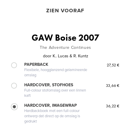
ZIEN VOORAF
GAW Boise 2007
The Adventure Continues
door
K.. Lucas & R. Kuntz
PAPERBACK
27,52 €
Flexibele, hoogglanzend gelamineerde
omslag
HARDCOVER, STOFHOES
33,66 €
Full-colour stofomslag over een linnen
kaft
HARDCOVER, IMAGEWRAP
36,22 €
Hardbackboek met een full-colour
ontwerp dat direct op de omslag is
gedrukt