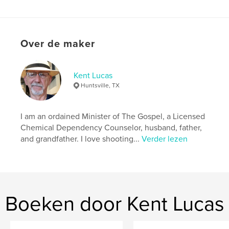
Datum publiceren:
jul 28, 2008
Trefwoorden
Treasure Valley 2007 GAW
Over de maker
Kent Lucas
Huntsville, TX
I am an ordained Minister of The Gospel, a Licensed
Chemical Dependency Counselor, husband, father,
and grandfather. I love shooting...
Verder lezen
Boeken door Kent Lucas