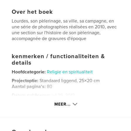
Over het boek
Lourdes, son pèlerinage, sa ville, sa campagne, en
une série de photographies réalisées en 2010, avec
une section sur l'histoire de son pèlerinage,
accompagnée de gravures d'époque
kenmerken / functionaliteiten &
details
Hoofdcategorie:
Religie en spiritualiteit
Projectoptie:
Standaard liggend, 25×20 cm
Aantal pagina's:
80
Datum publiceren:
jul 26, 2012
Taal
French
MEER...
Trefwoorden
,
,
Pyrénées
pèlerinage
Lourdes