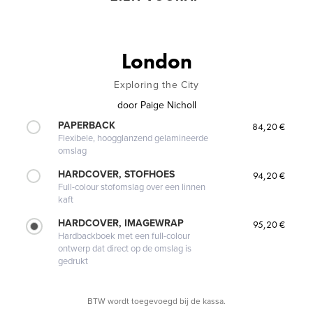
London
Exploring the City
door
Paige Nicholl
PAPERBACK
84,20 €
Flexibele, hoogglanzend gelamineerde
omslag
HARDCOVER, STOFHOES
94,20 €
Full-colour stofomslag over een linnen
kaft
HARDCOVER, IMAGEWRAP
95,20 €
Hardbackboek met een full-colour
ontwerp dat direct op de omslag is
gedrukt
BTW wordt toegevoegd bij de kassa.