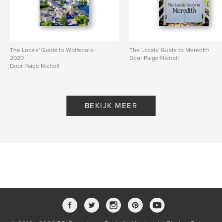
The Locals' Guide to Wolfeboro -
The Locals' Guide to Meredith
2020
Door Paige Nicholl
Door Paige Nicholl
BEKIJK MEER