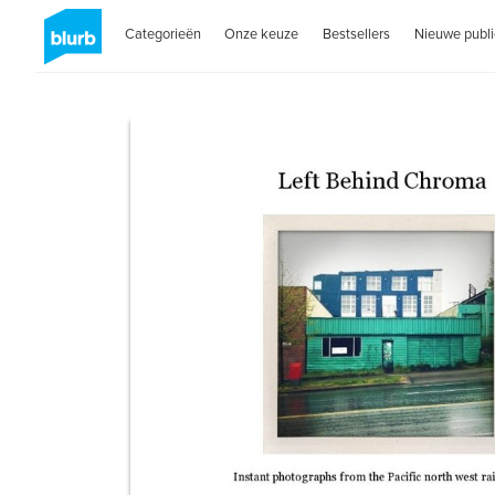
Categorieën
Onze keuze
Bestsellers
Nieuwe publi