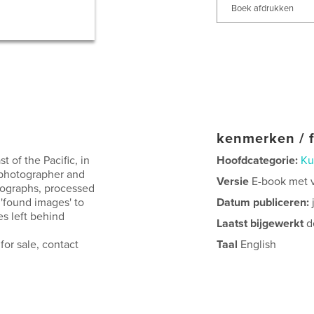
Boek afdrukken
kenmerken / f
of the Pacific, in
Hoofdcategorie:
Ku
 photographer and
Versie
E-book met va
tographs, processed
e 'found images' to
Datum publiceren:
es left behind
Laatst bijgewerkt
d
for sale, contact
Taal
English