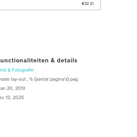
€52.21
unctionaliteiten & details
nst & Fotografie
ste lay-out , % {aantal pagina's} pag
jan 20, 2013
ec 13, 2025