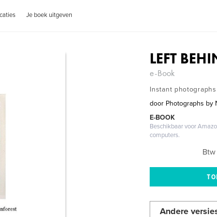
caties
Je boek uitgeven
LEFT BEH
e-Book
Instant photographs 
door
Photographs by 
E-BOOK
Beschikbaar voor Amazon
computers.
Btw 
Andere versie