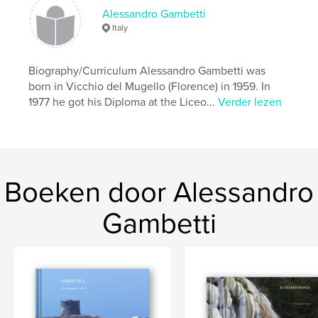
Alessandro Gambetti
,
,
,
paesaggi toscani
Val d'Orcia
Vivo d'Orcia
Italy
Val d'Arbia
Biography/Curriculum Alessandro Gambetti was
,
Lago di Bolsena
,
Civita di Bagno Regio
,
born in Vicchio del Mugello (Florence) in 1959. In
1977 he got his Diploma at the Liceo...
Verder lezen
Still life
,
foto elaborazioni
,
macchine d'epoca
,
portfolio
,
paesaggi
,
Toscana
,
Siena
,
Firenze
,
Animali
,
ritratti
Boeken door Alessandro
Gambetti