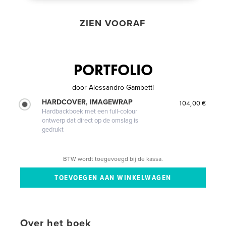
ZIEN VOORAF
PORTFOLIO
door
Alessandro Gambetti
HARDCOVER, IMAGEWRAP
104,00 €
Hardbackboek met een full-colour
ontwerp dat direct op de omslag is
gedrukt
BTW wordt toegevoegd bij de kassa.
Over het boek