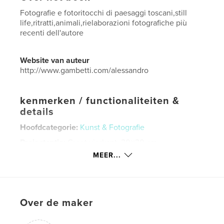
Fotografie e fotoritocchi di paesaggi toscani,still
life,ritratti,animali,rielaborazioni fotografiche più
recenti dell'autore
Website van auteur
http://www.gambetti.com/alessandro
kenmerken / functionaliteiten &
details
Hoofdcategorie:
Kunst & Fotografie
Projectoptie:
Groot vierkant, 30×30 cm
Aantal pagina's:
120
MEER...
ISBN
Hardcover, stofhoes: 9781320236911
Datum publiceren:
nov 24, 2014
Over de maker
Taal
Italian
Trefwoorden