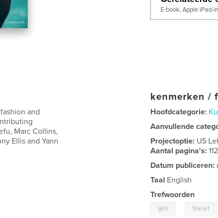
E-book, Apple iPad-i
kenmerken / f
 fashion and
Hoofdcategorie:
Ku
ntributing
Aanvullende categ
efu, Marc Collins,
ony Ellis and Yann
Projectoptie:
US Le
Aantal pagina's:
11
Datum publiceren:
Taal
English
Trefwoorden
,
girls
fine art