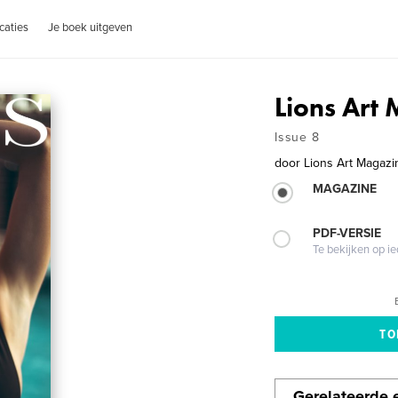
caties
Je boek uitgeven
Lions Art
Issue 8
door
Lions Art Magazi
MAGAZINE
PDF-VERSIE
Te bekijken op i
Gerelateerde e