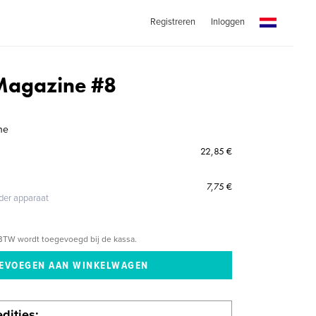
Registreren
Inloggen
 Magazine #8
ne
22,85 €
7,75 €
eder apparaat
BTW wordt toegevoegd bij de kassa.
dities