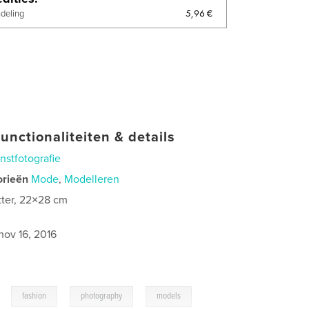
5,96 €
ndeling
unctionaliteiten & details
nstfotografie
orieën
Mode
,
Modelleren
tter, 22×28 cm
2
nov 16, 2016
,
,
,
fashion
photography
models