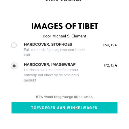
IMAGES OF TIBET
door
Michael S. Clement
HARDCOVER, STOFHOES
169,15 €
Full-colour stofomslag over een linnen
kaft
HARDCOVER, IMAGEWRAP
172,15 €
Hardbackboek met een full-colour
ontwerp dat direct op de omslag is
gedrukt
BTW wordt toegevoegd bij de kassa.