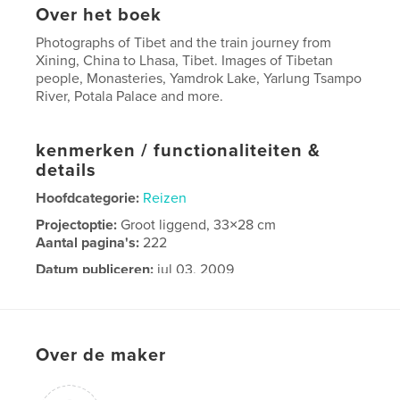
Over het boek
Photographs of Tibet and the train journey from
Xining, China to Lhasa, Tibet. Images of Tibetan
people, Monasteries, Yamdrok Lake, Yarlung Tsampo
River, Potala Palace and more.
kenmerken / functionaliteiten &
details
Hoofdcategorie:
Reizen
Projectoptie:
Groot liggend, 33×28 cm
Aantal pagina's:
222
Datum publiceren:
jul 03, 2009
Trefwoorden
,
,
train to Tibet
Tibet
travel
Over de maker