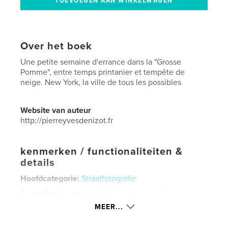
Over het boek
Une petite semaine d'errance dans la "Grosse
Pomme", entre temps printanier et tempête de
neige. New York, la ville de tous les possibles
Website van auteur
http://pierreyvesdenizot.fr
kenmerken / functionaliteiten &
details
Hoofdcategorie:
Straatfotografie
Aanvullende categorieën
Kunstfotografie
,
Portfolio's
MEER...
Projectoptie:
US Letter, 22×28 cm