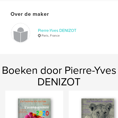
Aantal pagina's:
164
Datum publiceren:
jun 30, 2017
Over de maker
Taal
French
Trefwoorden
Pierre-Yves DENIZOT
,
,
,
photos
Manhattan
USA
New York
Paris, France
Boeken door Pierre-Yves
DENIZOT