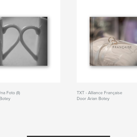
a Foto (II)
TXT - Alliance Française
 Botey
Door Arian Botey