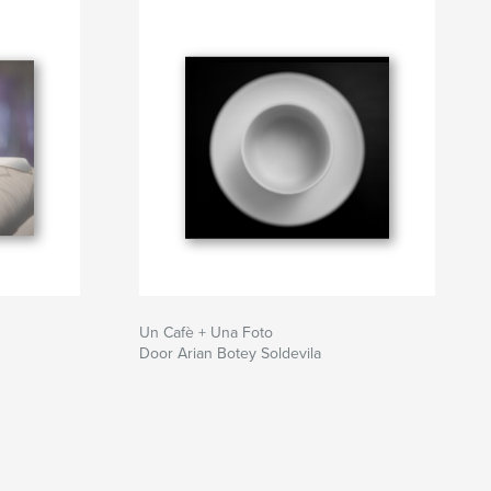
Un Cafè + Una Foto
Door Arian Botey Soldevila