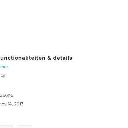
unctionaliteiten & details
umor
 cm
0
9366116
nov 14, 2017