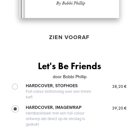
ZIEN VOORAF
Let's Be Friends
door
Bobbi Phillip
HARDCOVER, STOFHOES
38,20 €
Full-colour stofomslag over een linnen
kaft
HARDCOVER, IMAGEWRAP
39,20 €
Hardbackboek met een full-colour
ontwerp dat direct op de omslag is
gedrukt