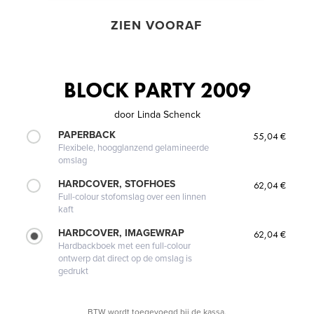
ZIEN VOORAF
BLOCK PARTY 2009
door
Linda Schenck
PAPERBACK
55,04 €
Flexibele, hoogglanzend gelamineerde
omslag
HARDCOVER, STOFHOES
62,04 €
Full-colour stofomslag over een linnen
kaft
HARDCOVER, IMAGEWRAP
62,04 €
Hardbackboek met een full-colour
ontwerp dat direct op de omslag is
gedrukt
BTW wordt toegevoegd bij de kassa.