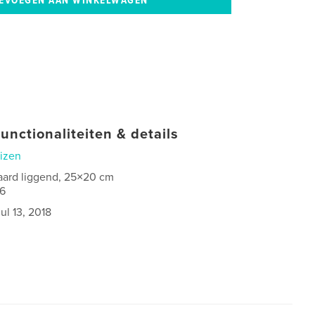
unctionaliteiten & details
izen
aard liggend, 25×20 cm
6
jul 13, 2018