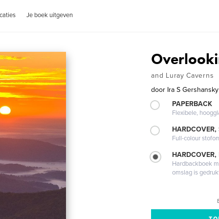
caties
Je boek uitgeven
Overlook
and Luray Caverns
door
Ira S Gershansk
PAPERBACK
Flexibele, hoog
HARDCOVER,
Full-colour stofo
HARDCOVER,
Hardbackboek met
omslag is gedruk