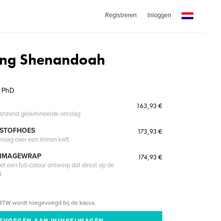
Registreren
Inloggen
ing Shenandoah
y PhD
163,93 €
glanzend gelamineerde omslag
 STOFHOES
173,93 €
mslag over een linnen kaft
 IMAGEWRAP
174,93 €
 een full-colour ontwerp dat direct op de
t
BTW wordt toegevoegd bij de kassa.