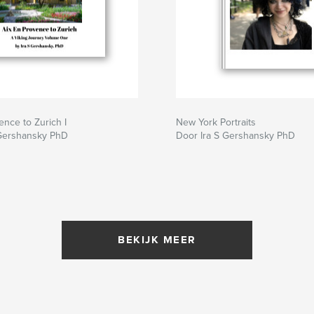
ence to Zurich I
New York Portraits
 Gershansky PhD
Door Ira S Gershansky PhD
BEKIJK MEER