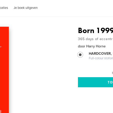
caties
Je boek uitgeven
Born 199
365 days of eccentri
door
Harry Horne
HARDCOVER,
Full-colour stofo