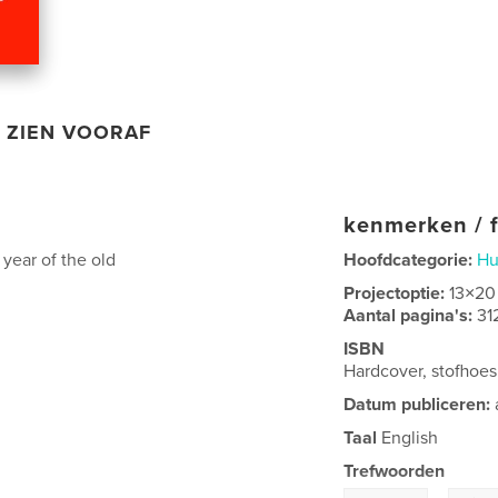
ZIEN VOORAF
kenmerken / f
t year of the old
Hoofdcategorie:
H
Projectoptie:
13×20
Aantal pagina's:
31
ISBN
Hardcover, stofhoe
Datum publiceren:
Taal
English
Trefwoorden