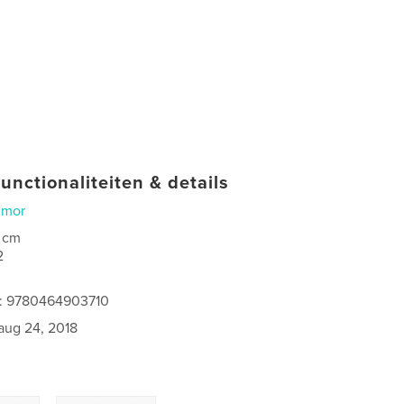
unctionaliteiten & details
umor
 cm
2
s: 9780464903710
aug 24, 2018