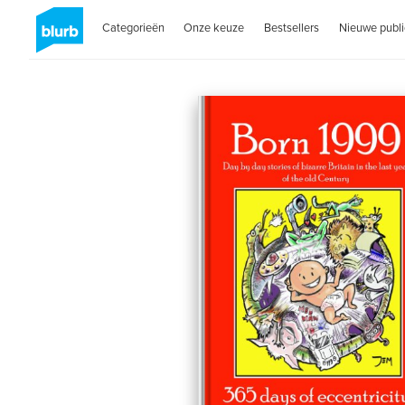
Categorieën
Onze keuze
Bestsellers
Nieuwe publi