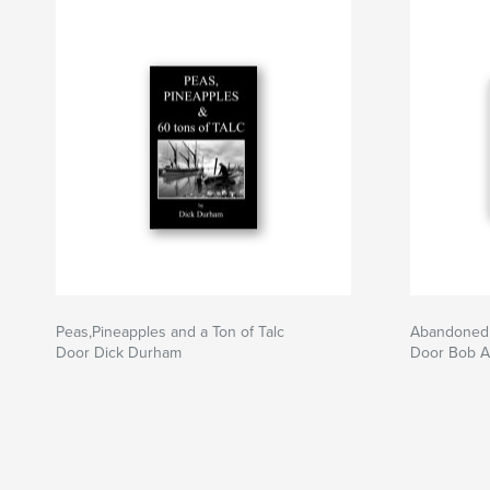
Peas,Pineapples and a Ton of Talc
Abandoned
Door Dick Durham
Door Bob Ay