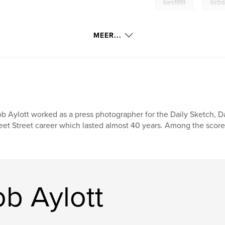
,
born1999
birthd
MEER...
b Aylott worked as a press photographer for the Daily Sketch, Dai
eet Street career which lasted almost 40 years. Among the score
b Aylott