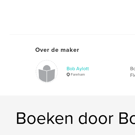
Over de maker
Bob Aylott
Bo
Fareham
Fl
Boeken door Bo