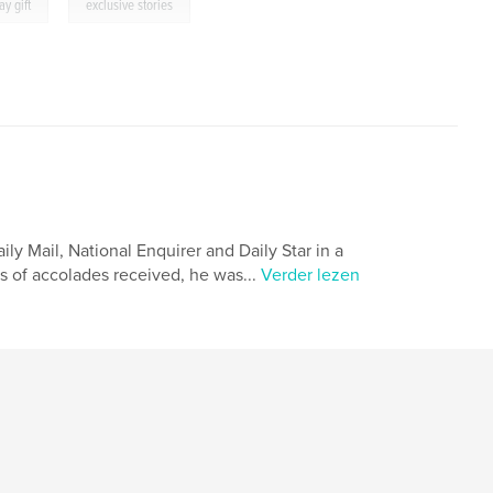
,
ay gift
exclusive stories
ly Mail, National Enquirer and Daily Star in a
s of accolades received, he was...
Verder lezen