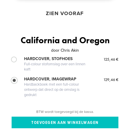
ZIEN VOORAF
California and Oregon
door
Chris Akin
HARDCOVER, STOFHOES
125,46 €
Full-colour stofomslag over een linnen
kaft
HARDCOVER, IMAGEWRAP
129,46 €
Hardbackboek met een full-colour
ontwerp dat direct op de omslag is
gedrukt
BTW wordt toegevoegd bij de kassa.