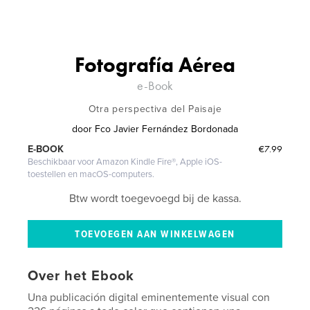
Fotografía Aérea
e-Book
Otra perspectiva del Paisaje
door
Fco Javier Fernández Bordonada
€7.99
E-BOOK
Beschikbaar voor Amazon Kindle Fire®, Apple iOS-
toestellen en macOS-computers.
Btw wordt toegevoegd bij de kassa.
Over het Ebook
Una publicación digital eminentemente visual con