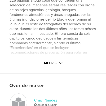
226 páginas a todo color que contienen una
selección de imágenes aéreas realizadas con drone
de paisajes agrícolas, geología, bosques,
fenómenos atmosféricos y áreas anegadas por las
últimas inundaciones del río Ebro y que forman al
igual que el resto de fotografías del archivo de su
autor, durante los dos últimos años, las tomas aéreas
que más le han impactado. El libro consta de seis
capítulos, cinco dedicados a las temáticas
nombradas anteriormente, siendo el último
"Experiencias" en el que se incluyen
recomendaciones de preparación para volar en
zonas rurales, normativas, ajustes base para la
fotografía aérea, enlaces y aplicaciones útiles para
MEER...
esta temática de fotografía con drone así como
algunos consejos para viajar con drone.
Over de maker
kenmerken / functionaliteiten &
details
Hoofdcategorie:
Kunstfotografie
Chavi Nandez
Aanvullende categorieën
Zaragoza, Spain
Flora en fauna