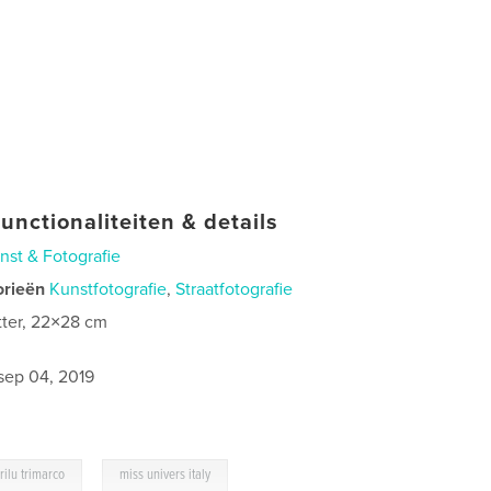
unctionaliteiten & details
nst & Fotografie
orieën
Kunstfotografie
,
Straatfotografie
tter, 22×28 cm
0
sep 04, 2019
,
rilu trimarco
miss univers italy