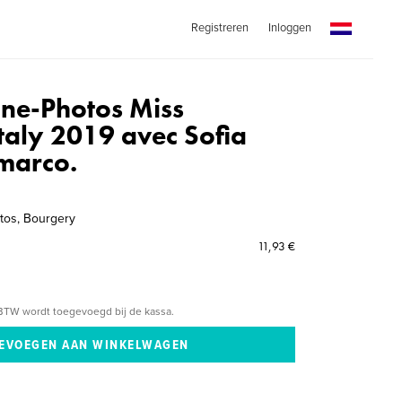
Registreren
Inloggen
ne-Photos Miss
taly 2019 avec Sofia
imarco.
tos, Bourgery
11,93 €
BTW wordt toegevoegd bij de kassa.