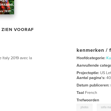
ZIEN VOORAF
kenmerken / f
 Italy 2019 avec la
Hoofdcategorie:
Ku
Aanvullende categ
Projectoptie:
US Le
Aantal pagina's:
4
Datum publiceren:
Taal
French
Trefwoorden
,
photos
sofia ma