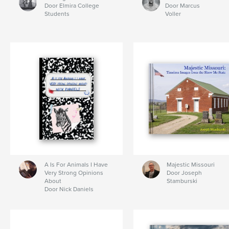
Door Elmira College
Door Marcus
Students
Voller
A Is For Animals I Have
Majestic Missouri
Very Strong Opinions
Door Joseph
About
Stamburski
Door Nick Daniels