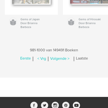
Gems of Japan
Gems of Hirosaki
Door Brianna
Door Brianna
Barboza
Barboza
981-1000 van 149491 Boeken
|
|
|
Eerste
< Vrg
Volgende >
Laatste