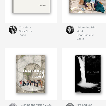
Crossings
hidden in plain
Door Buzz
sight
Pioso
Door Danielle
Costa
Crafting the Vision 2026
Fire and Salt