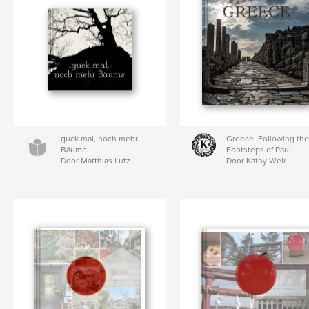
guck mal, noch mehr
Greece: Following the
Bäume
Footsteps of Paul
Door Matthias Lutz
Door Kathy Weir