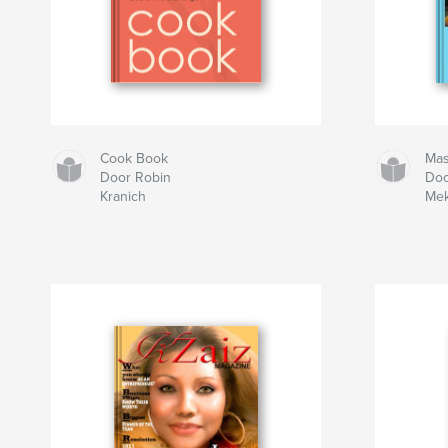
Cook Book
Mas
Door Robin
Doo
Kranich
Mek