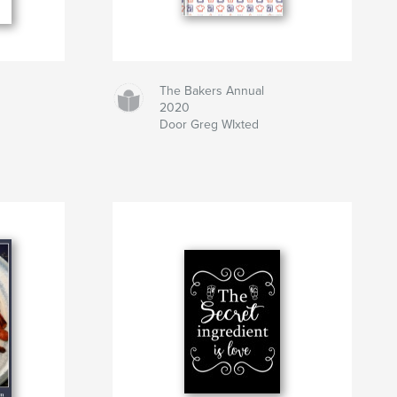
The Bakers Annual
2020
Door Greg WIxted