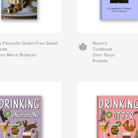
y Favourite Gluten-Free Sweet
Nonni's
reats
Cookbook
oor Marco Bottacini
Door Tessa
Rodarte