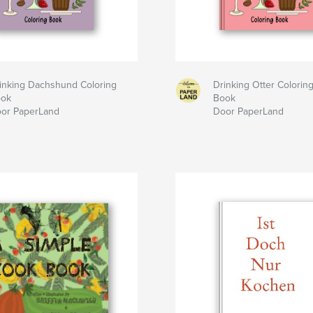
inking Dachshund Coloring
Drinking Otter Colorin
ook
Book
or PaperLand
Door PaperLand