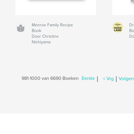
Monroe Family Recipe
Dr
Book
B
Door Christine
Do
Nishiyama
|
|
981-1000 van 6690 Boeken
Eerste
< Vrg
Volgen