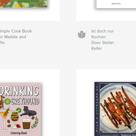
Simple Cook Book
Ist doch nur
or Maddie and
Kochen
ffin
Door Stefan
Keller